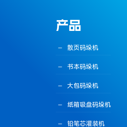
产品
散页码垛机
书本码垛机
大包码垛机
纸箱吸盘码垛机
铅笔芯灌装机